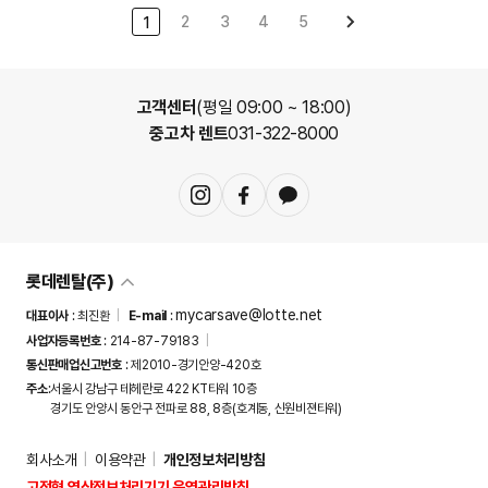
2
3
4
5
1
고객센터
(평일 09:00 ~ 18:00)
중고차 렌트
031-322-8000
롯데렌탈(주)
mycarsave@lotte.net
대표이사
:
최진환
E-mail
:
사업자등록번호
:
214-87-79183
통신판매업신고번호
:
제2010-경기안양-420호
주소
:
서울시 강남구 테헤란로 422 KT타워 10층
경기도 안양시 동안구 전파로 88, 8층(호계동, 신원비젼타워)
회사소개
이용약관
개인정보처리방침
고정형 영상정보처리기기 운영관리방침