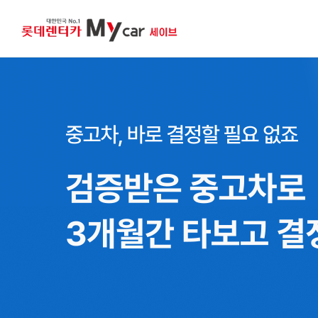
갑
작
스
러
운
상
황
에
도
걱
정
없
이,
필
요
한
기
간