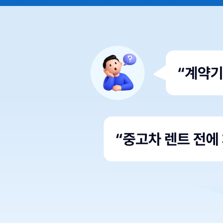
만
가
볍
게
타
세
요
차
가
필
요
한
순
간,
위
약
금
부
담
없
이