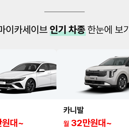
카니발
만원대~
32만원대~
월