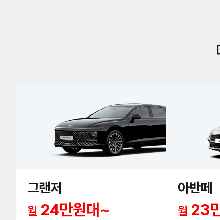
그랜저
아반떼
24만원대~
23
월
월