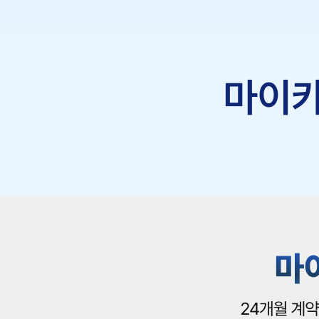
탈
수
있
는
세
이
브
한
선
택!
3
개
월
만
타
면
위
약
금
0
원